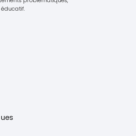
rtements problématiques,
éducatif.
ques