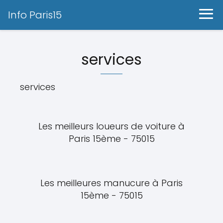
Info Paris15
services
services
Les meilleurs loueurs de voiture à
Paris 15ème - 75015
Les meilleures manucure à Paris
15ème - 75015